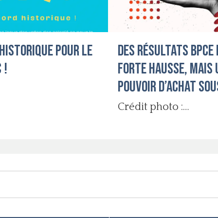
HISTORIQUE POUR LE
Des résultats BPCE 
 !
forte hausse, mais 
pouvoir d’achat sou
pression pour les s
Crédit photo :
IstockphotosCommu
!
n-SNE-CGC-05-
2026Télécharger