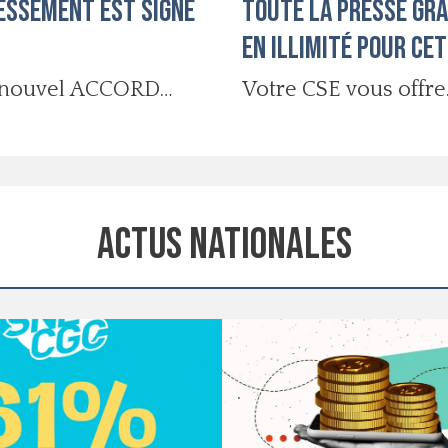
essement est signé
toute la presse gr
en illimité pour cet
e nouvel ACCORD
Votre CSE vous offre
RESSEMENT est
TOUTE la presse G
en illimité pour cet é
Actus Nationales