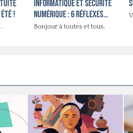
atuite
Informatique et Sécurité
s
 été !
Numérique : 6 réflexes
V
essentiels !
Bonjour à toutes et tous,
RATUITE
té !