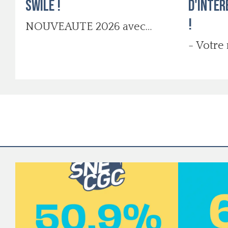
SWILE !
d'intér
!
NOUVEAUTE 2026 avec
votre CSE,
- Votr
D'INTE
signé ! -